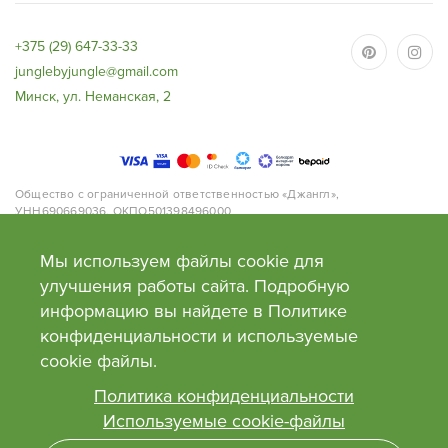
+375 (29) 647-33-33
junglebyjungle@gmail.com
Минск, ул. Неманская, 2
Общество с ограниченной ответственностью «Джангл»,
УНН690669036, ОКПО501398496000
Адрес: 220063, г.Минск, ул. Нёманская, д.2, офис 168.
Банк: ОАО «Приорбанк», Код Банка PJCBBY2X, 220002, г. Минск, пр.
Мы используем файлы cookie для
Победителей, 125
Свидетельство №0130991 от 27 февраля 2018 года выдано Минским
улучшения работы сайта. Подробную
облисполкомом. Сайт внесен в торговый реестр Рб 03.05.2018г. №
информацию вы найдете в Политике
414072
Время работы: пн-пт с 9 до 20, сб-вс с 10 до 20
конфиденциальности и используемые
сооkie файлы.
Политика конфиденциальности
Используемые cookie-файлы