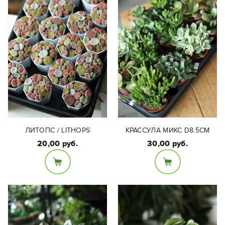
ЛИТОПС / LITHOPS
КРАССУЛА МИКС D8.5СМ
20,00 руб.
30,00 руб.
Размеры:
Размеры:
диаметр 12 см высота
Диаметр горшка 7 см,
13-17 см в зависимости
высота около 8см
от вида крассулы