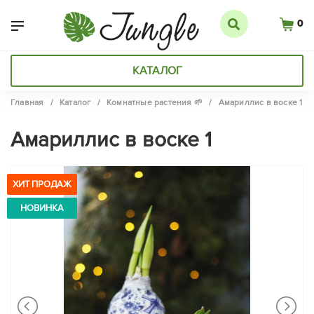
0
КАТАЛОГ
Главная
/
Каталог
/
Комнатные растения 🌱
/
Амариллис в воске 1
Амариллис в воске 1
ХИТ ПРОДАЖ
НОВИНКА