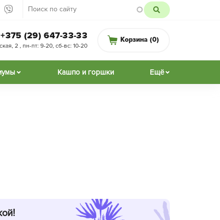
+375 (29) 647-33-33
Корзина (
0
)
ая, 2 , пн-пт: 9-20, сб-вс: 10-20
иумы
Кашпо и горшки
Ещё
кой!