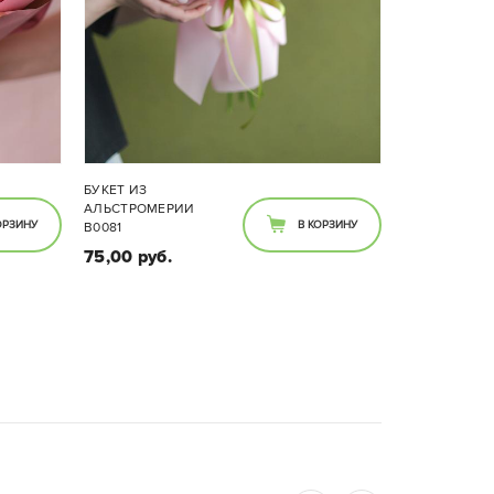
БУКЕТ ИЗ
АЛЬСТРОМЕРИИ
ОРЗИНУ
В КОРЗИНУ
В0081
75,00 руб.
Состав букета:
Альстромерия микс цвет -7
веток. Цветовую гамму цветов
уточняйте перед заказом