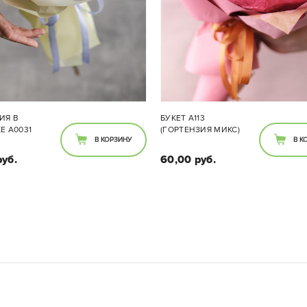
ИЯ В
БУКЕТ A113
Е А0031
(ГОРТЕНЗИЯ МИКС)
В КОРЗИНУ
В К
руб.
60,00 руб.
Оформление:
рейская матовая пленка
Состав букета:
коративная лента. Может
Гортензия
ь оформлена, исходя из
Ваших предпочтений.