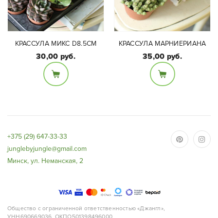
КРАССУЛА МИКС D8.5СМ
КРАССУЛА МАРНИЕРИАНА
30,00 руб.
35,00 руб.
Размеры:
Размеры:
диаметр 8,5 см высота
Диаметр кашпо 12 см,
10-15 см в зависимости
высота 12-15 см.
от вида суккулентов
+375 (29) 647-33-33
junglebyjungle@gmail.com
Минск, ул. Неманская, 2
Общество с ограниченной ответственностью «Джангл»,
УНН690669036, ОКПО501398496000