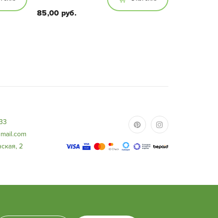
85,00 руб.
Размеры:
сота
Высота растения 65-70 см (с
 - 20-
горшком), диаметр горшка 17 см.
-33
mail.com
ская, 2