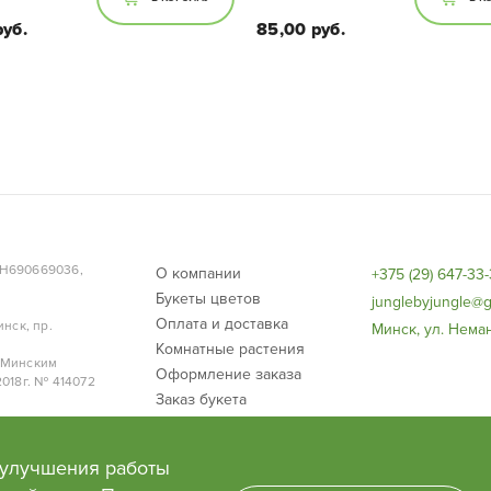
руб.
85,00 руб.
Размеры:
Размеры:
Диаметр горшка - 12, вы
аметр 11см, высота 15см
растения с учетом горшка
25 см
НН690669036,
О компании
+375 (29) 647-33
Букеты цветов
junglebyjungle@g
Оплата и доставка
нск, пр.
Минск, ул. Неман
Комнатные растения
 Минским
Оформление заказа
018г. № 414072
Заказ букета
Договор публичной оферты
 улучшения работы