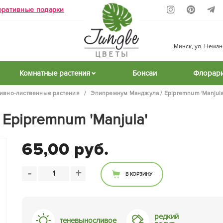
оративные подарки
Минск, ул. Неманск
Комнатные растения
Бонсаи
Флорар
ивно-лиственные растения
/
Эпипремнум Манджула / Epipremnum 'Manjula
Epipremnum 'Manjula'
65,00 руб.
-
+
В КОРЗИНУ
редкий
теневыносливое