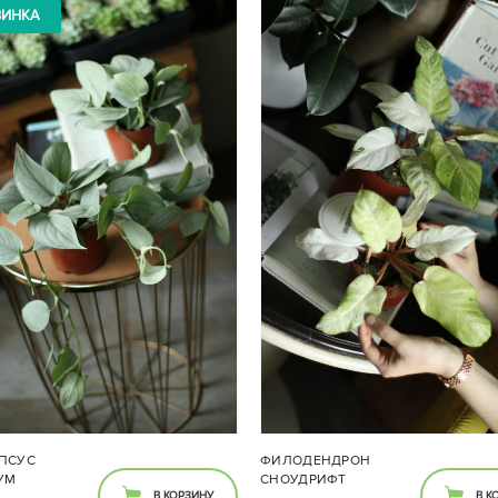
ВИНКА
ПСУС
ФИЛОДЕНДРОН
УМ
СНОУДРИФТ
В КОРЗИНУ
В К