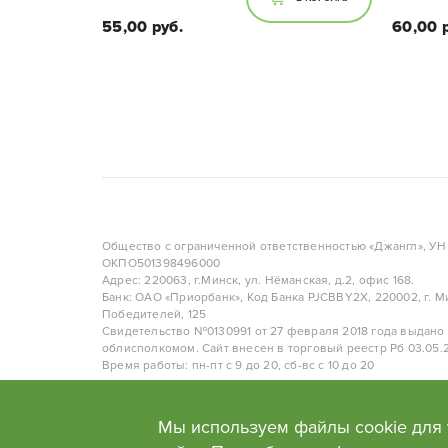
55,00 руб.
60,00 
высота растения:
Высота растения 20 см
Ди
Общество с ограниченной ответственностью «Джангл», У
ОКПО501398496000
Адрес: 220063, г.Минск, ул. Нёманская, д.2, офис 168.
Банк: ОАО «Приорбанк», Код Банка PJCBBY2X, 220002, г. Ми
Победителей, 125
Свидетельство №0130991 от 27 февраля 2018 года выдано
облисполкомом. Сайт внесен в торговый реестр Рб 03.05.2
Время работы: пн-пт с 9 до 20, сб-вс с 10 до 20
Политика в отношении обработки персональных данных
Мы используем файлы cookie для