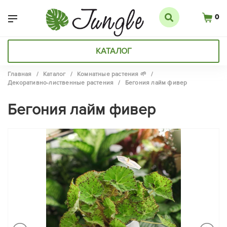
0
КАТАЛОГ
Главная
/
Каталог
/
Комнатные растения 🌱
/
Декоративно-лиственные растения
/
Бегония лайм фивер
Бегония лайм фивер