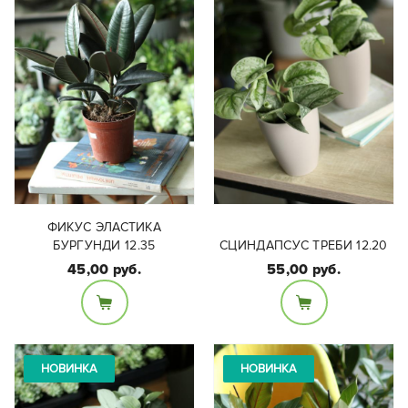
ФИКУС ЭЛАСТИКА
БУРГУНДИ 12.35
СЦИНДАПСУС ТРЕБИ 12.20
45,00 руб.
55,00 руб.
Размеры:
Диаметр горшка 12см,
высота растения:
высота вместе с
Высота растения 20 см
растением 35 см.
НОВИНКА
НОВИНКА