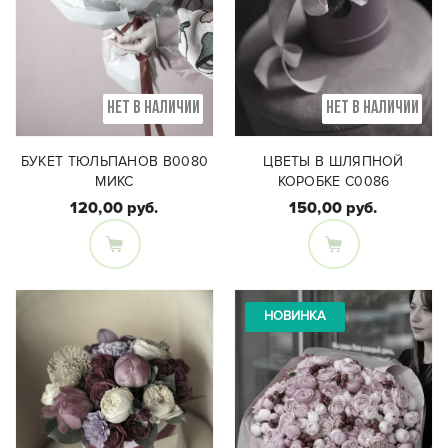
НЕТ В НАЛИЧИИ
НЕТ В НАЛИЧИИ
БУКЕТ ТЮЛЬПАНОВ В0080
ЦВЕТЫ В ШЛЯПНОЙ
МИКС
КОРОБКЕ С0086
120,00 руб.
150,00 руб.
Состав букета:
Состав букета:
Монобукет из
Кустовая роза,
тюльпанов микс
кустовая хризантема,
-15штук
эустома, скиммия
НОВИНКА