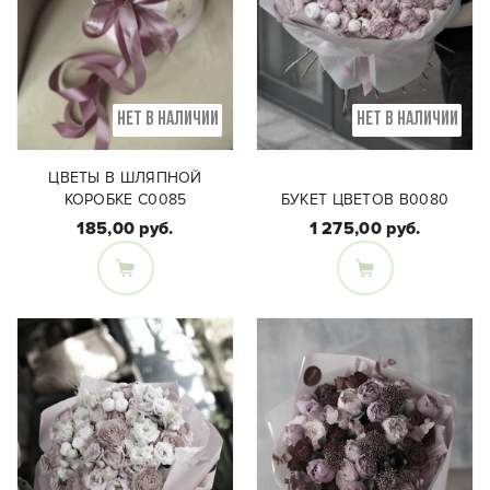
НЕТ В НАЛИЧИИ
НЕТ В НАЛИЧИИ
ЦВЕТЫ В ШЛЯПНОЙ
КОРОБКЕ C0085
БУКЕТ ЦВЕТОВ В0080
185,00 руб.
1 275,00 руб.
Состав букета:
Шляпная коробка с
Состав букета:
пионами, кустовой
Пионовидные розы,
пионовидной розой,
гиперикум
гвоздикой,
леукоспермумом