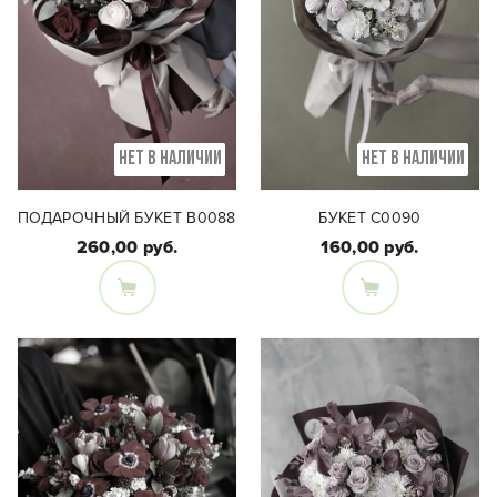
НЕТ В НАЛИЧИИ
НЕТ В НАЛИЧИИ
ПОДАРОЧНЫЙ БУКЕТ В0088
БУКЕТ C0090
260,00 руб.
160,00 руб.
Состав букета:
Состав букета:
Кустовая пионовидная
Розы, ранункулюсы,
роза, гвоздика,
скиммия, орхидеи
хризантема, танацетум,
цимбидиум,
оксипеталум,
альстромерия.
альстромерия