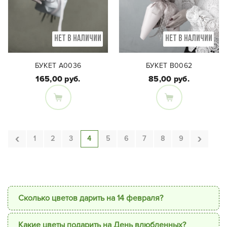
НЕТ В НАЛИЧИИ
НЕТ В НАЛИЧИИ
БУКЕТ А0036
БУКЕТ В0062
165,00 руб.
85,00 руб.
Состав букета и
Состав букета:
оформление:
Кустовая роза,
Кустовая пионовидная
одноголовая роза,
‹
›
роза, леукоспермум,
1
2
3
4
5
6
7
8
9
гвоздика, хризантема
танацеутум, краспедия
Сколько цветов дарить на 14 февраля?
Какие цветы подарить на День влюбленных?