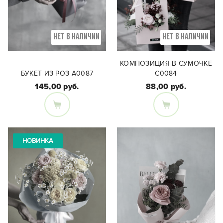
НЕТ В НАЛИЧИИ
НЕТ В НАЛИЧИИ
КОМПОЗИЦИЯ В СУМОЧКЕ
БУКЕТ ИЗ РОЗ А0087
С0084
145,00 руб.
88,00 руб.
Состав композиции:
Состав букета и
Розы, кустовые розы,
оформление:
гиперикум, эустома,
Роза сорта Джаст Мо
зелень.
НОВИНКА