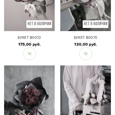
НЕТ В НАЛИЧИИ
НЕТ В НАЛИЧИИ
БУКЕТ В0072
БУКЕТ В0070
175,00 руб.
130,00 руб.
Состав букета:
Состав букета:
Эустома, ранункулюс,
Одноголовая роза,
тюльпаны, цимбидиум,
хамелациум
альстромерия