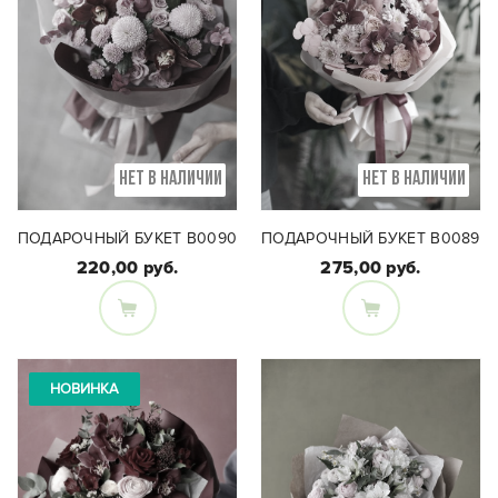
сохраняются.
НЕТ В НАЛИЧИИ
НЕТ В НАЛИЧИИ
ПОДАРОЧНЫЙ БУКЕТ B0090
ПОДАРОЧНЫЙ БУКЕТ В0089
220,00 руб.
275,00 руб.
Состав букета:
Состав букета:
Хризантема Момоко,
Цимбидиум,
цимбидиум, кустовая
хризантема, кустовая
НОВИНКА
роза, кустовая
пионовидная роза,
хризантема, эвкалипт
эвкалипт