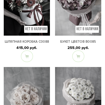
НЕТ В НАЛИЧИИ
НЕТ В НАЛИЧИИ
ШЛЯПНАЯ КОРОБКА C0088
БУКЕТ ЦВЕТОВ В0085
415,00 руб.
255,00 руб.
Состав букета:
Состав букета:
Цимбидиум, кустовая
Розы, анемоны,
роза, кустовая
тюльпаны, зелень
хризантема, эвкалипт