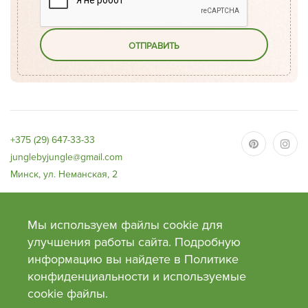
ОТПРАВИТЬ
+375 (29) 647-33-33
junglebyjungle@gmail.com
Минск, ул. Неманская, 2
Мы используем файлы cookie для
улучшения работы сайта. Подробную
Общество с ограниченной ответственностью «Джангл»,
УНН690669036, ОКПО501398496000
информацию вы найдете в Политике
Адрес: 220063, г.Минск, ул. Нёманская, д.2, офис 168.
конфиденциальности и используемые
Банк: ОАО «Приорбанк», Код Банка PJCBBY2X, 220002, г. Минск, пр.
Победителей, 125
сооkie файлы.
Свидетельство №0130991 от 27 февраля 2018 года выдано Минским