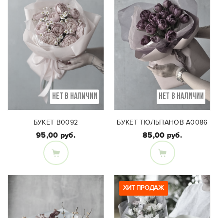
НЕТ В НАЛИЧИИ
НЕТ В НАЛИЧИИ
БУКЕТ B0092
БУКЕТ ТЮЛЬПАНОВ А0086
95,00 руб.
85,00 руб.
Состав букета:
Состав букета:
Монобукет из 15
Кустовая пионовидная
пионовидных
ХИТ ПРОДАЖ
роза, танацетум
тюльпанов
(фиолетовый цвет)