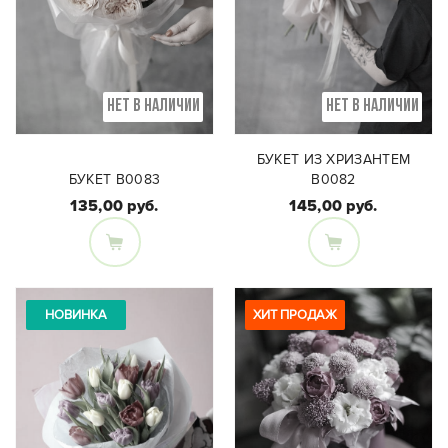
НЕТ В НАЛИЧИИ
НЕТ В НАЛИЧИИ
БУКЕТ ИЗ ХРИЗАНТЕМ
БУКЕТ В0083
В0082
135,00 руб.
145,00 руб.
Состав букета:
Состав букета:
Одноголовая
Монобукет из
пионовидная роза - 9
кустовой
штук
хризантемы-9 веток
НОВИНКА
ХИТ ПРОДАЖ