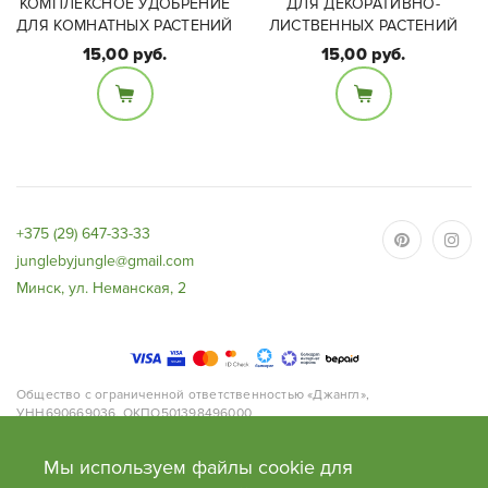
КОМПЛЕКСНОЕ УДОБРЕНИЕ
ДЛЯ ДЕКОРАТИВНО-
ДЛЯ КОМНАТНЫХ РАСТЕНИЙ
ЛИСТВЕННЫХ РАСТЕНИЙ
15,00 руб.
15,00 руб.
Фасовка:
Фасовка:
285 мл
285 мл
+375 (29) 647-33-33
junglebyjungle@gmail.com
Минск, ул. Неманская, 2
Общество с ограниченной ответственностью «Джангл»,
УНН690669036, ОКПО501398496000
Адрес: 220063, г.Минск, ул. Нёманская, д.2, офис 168.
Банк: ОАО «Приорбанк», Код Банка PJCBBY2X, 220002, г. Минск, пр.
Мы используем файлы cookie для
Победителей, 125
Свидетельство №0130991 от 27 февраля 2018 года выдано Минским