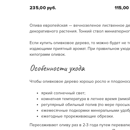
235,00 руб.
115,00
Олива европейская — вечнозеленое лиственное дер
декоративного растения. Тонкий ствол миниатюрно
Размеры:
20 см - диаметр горшка, 95-100
Вы
Если купить оливковое дерево, то можно будет не 
см - высота растения.
издающими приятный аромат. При правильном уходе
килограмм оливок.
Особенности ухода
Чтобы оливковое дерево хорошо росло и плодонос
яркий солнечный свет;
комнатная температура в летнее время (зимой 
регулярный обильный полив (по мере просыха
ежемесячные подкормки минеральными удобр
ежегодные прореживающие обрезки.
Пересаживают оливу раз в 2-3 года путем перевалк