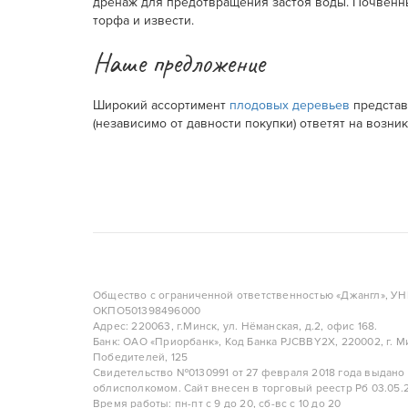
дренаж для предотвращения застоя воды. Почвенный
торфа и извести.
Наше предложение
Широкий ассортимент
плодовых деревьев
представл
(независимо от давности покупки) ответят на возн
Общество с ограниченной ответственностью «Джангл», У
ОКПО501398496000
Адрес: 220063, г.Минск, ул. Нёманская, д.2, офис 168.
Банк: ОАО «Приорбанк», Код Банка PJCBBY2X, 220002, г. Ми
Победителей, 125
Свидетельство №0130991 от 27 февраля 2018 года выдано
облисполкомом. Сайт внесен в торговый реестр Рб 03.05.2
Время работы: пн-пт с 9 до 20, сб-вс с 10 до 20