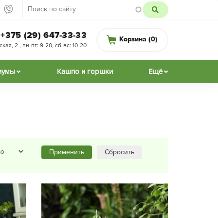
+375 (29) 647-33-33
Корзина (
0
)
ая, 2 , пн-пт: 9-20, сб-вс: 10-20
иумы
Кашпо и горшки
Ещё
Применить
Сбросить