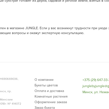
 субстрат готовят из дерна, садовой и речной земли, взятых в со
ен в магазине JUNGLE. Если у вас возникнут трудности при уходе 
икающие вопросы и окажут экспертную консультацию.
НН690669036,
О компании
+375 (29) 647-33
Букеты цветов
junglebyjungle@g
Оплата и доставка
нск, пр.
Минск, ул. Неман
Комнатные растения
 Минским
Оформление заказа
018г. № 414072
Заказ букета