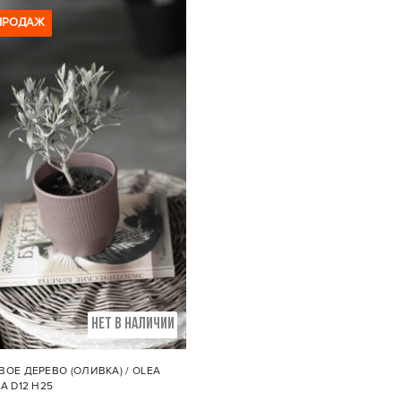
ПРОДАЖ
Размеры:
Размеры:
тр горшка 16 см, высота -
Диаметр 32 см, высота
около 50 см
горшком 150-155 см.
НЕТ В НАЛИЧИИ
ОЕ ДЕРЕВО (ОЛИВКА) / OLEA
A D12 H25