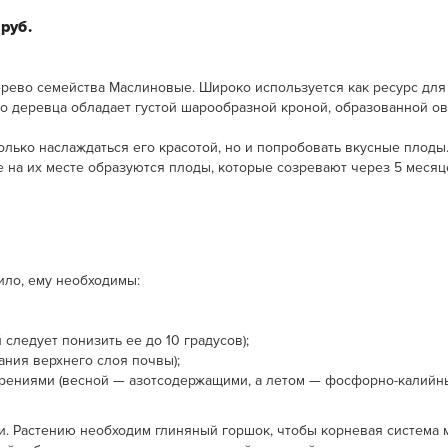
 руб.
ево семейства Маслиновые. Широко используется как ресурс для 
го деревца обладает густой шарообразной кроной, образованной о
Размеры:
сота растения 25-30 см,
только наслаждаться его красотой, но и попробовать вкусные плод
диаметр 12 см.
 на их месте образуются плоды, которые созревают через 5 месяц
ило, ему необходимы:
следует понизить ее до 10 градусов);
ния верхнего слоя почвы);
ениями (весной — азотсодержащими, а летом — фосфорно-калийны
и. Растению необходим глиняный горшок, чтобы корневая система 