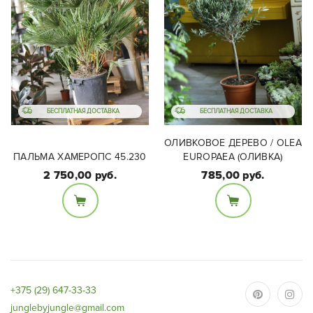
БЕСПЛАТНАЯ ДОСТАВКА
БЕСПЛАТНАЯ ДОСТАВКА
ОЛИВКОВОЕ ДЕРЕВО / OLEA
ПАЛЬМА ХАМЕРОПС 45.230
EUROPAEA (ОЛИВКА)
2 750,00 руб.
785,00 руб.
Размеры:
Размеры:
Диаметр 45 см, высота
Диаметр 32 см, высота
230 см.
с горшком 150-155 см.
+375 (29) 647-33-33
junglebyjungle@gmail.com