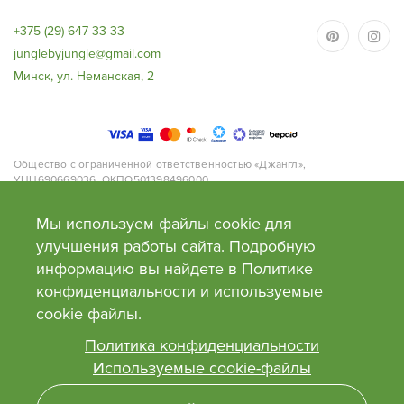
+375 (29) 647-33-33
junglebyjungle@gmail.com
Минск, ул. Неманская, 2
Общество с ограниченной ответственностью «Джангл»,
УНН690669036, ОКПО501398496000
Адрес: 220063, г.Минск, ул. Нёманская, д.2, офис 168.
Банк: ОАО «Приорбанк», Код Банка PJCBBY2X, 220002, г. Минск, пр.
Мы используем файлы cookie для
Победителей, 125
Свидетельство №0130991 от 27 февраля 2018 года выдано Минским
улучшения работы сайта. Подробную
облисполкомом. Сайт внесен в торговый реестр Рб 03.05.2018г. №
информацию вы найдете в Политике
414072
Время работы: пн-пт с 9 до 20, сб-вс с 10 до 20
конфиденциальности и используемые
сооkie файлы.
Политика конфиденциальности
Используемые cookie-файлы