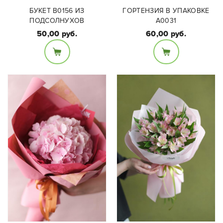
БУКЕТ B0156 ИЗ
ГОРТЕНЗИЯ В УПАКОВКЕ
ПОДСОЛНУХОВ
А0031
50,00 руб.
60,00 руб.
Оформление:
Корейская матовая
Состав букета:
пленка ,декоративная
Подсолнухи 3 шт
лента. Может быть
оформлена, исходя из
Ваших предпочтений.