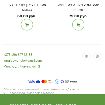
БУКЕТ A113 (ГОРТЕНЗИЯ
БУКЕТ ИЗ АЛЬСТРОМЕРИИ
МИКС)
В0081
60,00 руб.
75,00 руб.
Состав букета:
Альстромерия микс
Состав букета:
цвет -7 веток.
Гортензия
Цветовую гамму
цветов уточняйте
перед заказом
+375 (29) 647-33-33
junglebyjungle@gmail.com
Минск, ул. Неманская, 2
Общество с ограниченной ответственностью «Джангл»,
УНН690669036, ОКПО501398496000
Адрес: 220063, г.Минск, ул. Нёманская, д.2, офис 168.
Банк: ОАО «Приорбанк», Код Банка PJCBBY2X, 220002, г. Минск, пр.