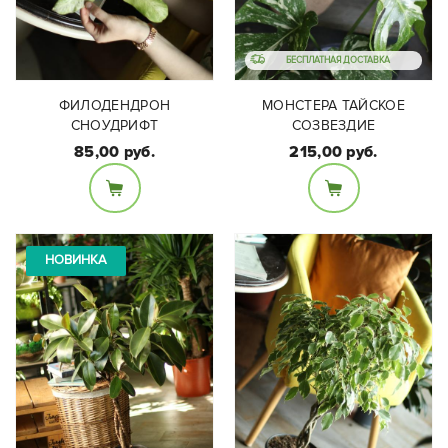
БЕСПЛАТНАЯ ДОСТАВКА
ФИЛОДЕНДРОН
МОНСТЕРА ТАЙСКОЕ
СНОУДРИФТ
СОЗВЕЗДИЕ
85,00 руб.
215,00 руб.
Размеры:
Диаметр горшка - 12,
Размеры:
высота растения с
Диаметр 17 см, высота
учетом горшка - 20-25
с растением 55-60 см.
НОВИНКА
см