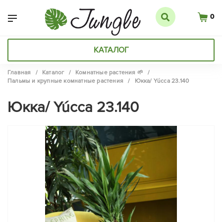
0
КАТАЛОГ
Главная
/
Каталог
/
Комнатные растения 🌱
/
Пальмы и крупные комнатные растения
/
Юкка/ Yúcca 23.140
Юкка/ Yúcca 23.140