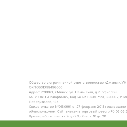
Общество с ограниченной ответственностью «Джангл», У
ОКПО501398496000
Адрес: 220063, г.Минск, ул. Нёманская, д.2, офис 168.
Банк: ОАО «Приорбанк», Код Банка PJCBBY2X, 220002, г. Ми
Победителей, 125
Свидетельство №0130991 от 27 февраля 2018 года выдано
облисполкомом. Сайт внесен в торговый реестр Рб 03.05.2
Время работы: пн-пт с 9 до 20, сб-вс с 10 до 20