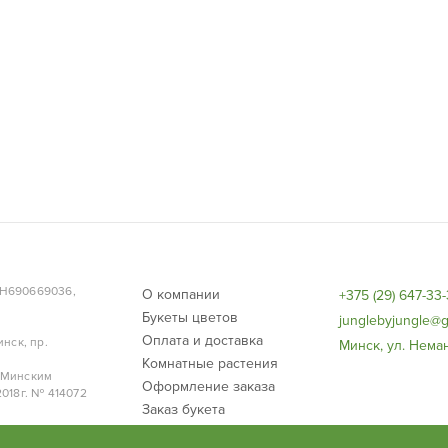
НН690669036,
О компании
+375 (29) 647-33
Букеты цветов
junglebyjungle@g
Оплата и доставка
нск, пр.
Минск, ул. Неман
Комнатные растения
 Минским
Оформление заказа
018г. № 414072
Заказ букета
Договор публичной оферты