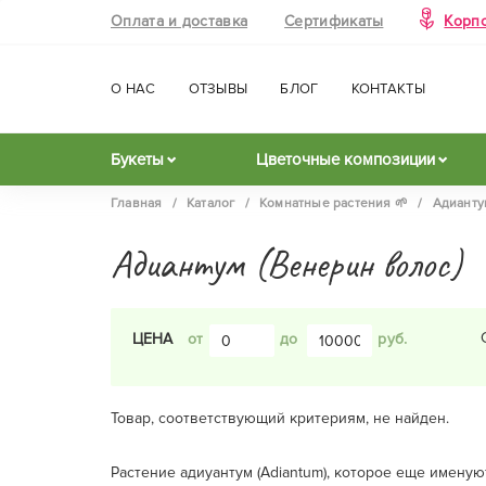
Оплата и доставка
Сертификаты
Корп
О НАС
ОТЗЫВЫ
БЛОГ
КОНТАКТЫ
Букеты
Цветочные композиции
Главная
/
Каталог
/
Комнатные растения 🌱
/
Адианту
Адиантум (Венерин волос)
ЦЕНА
до
Товар, соответствующий критериям, не найден.
Растение адиуантум (Adiantum), которое еще имену