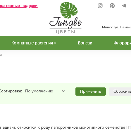
оративные подарки
Минск, ул. Неманск
Комнатные растения
Бонсаи
Флорар
м
Сортировка:
Применить
Сбросит
ют адиант, относится к роду папоротников монотипного семейства П