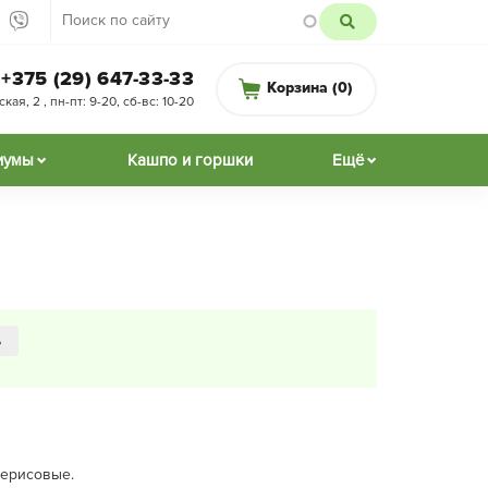
+375 (29) 647-33-33
Корзина (
0
)
ая, 2 , пн-пт: 9-20, сб-вс: 10-20
иумы
Кашпо и горшки
Ещё
ь
терисовые.