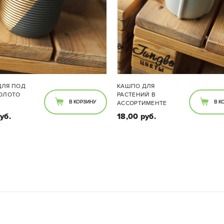
ДЛЯ ПОД
КАШПО ДЛЯ
ЗОЛОТО
РАСТЕНИЙ В
В КОРЗИНУ
В К
АССОРТИМЕНТЕ
уб.
18,00 руб.
Размеры:
етр кашпо 10см. Цветовую
Размеры:
у уточняйте у специалиста
Диаметр кашпо 10см
в салоне