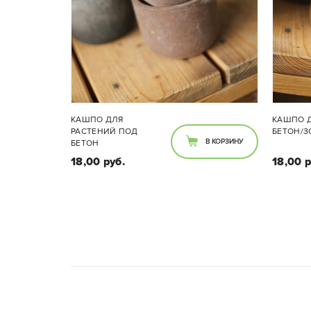
КАШПО ДЛЯ
КАШПО 
РАСТЕНИЙ ПОД
БЕТОН/
В КОРЗИНУ
БЕТОН
18,00 руб.
18,00 р
Размеры:
Диаметр кашпо 10см. Цветовую
Диам
гамму уточняйте у специалиста
гамм
в салоне