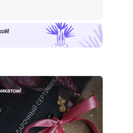
кой!
икатом!