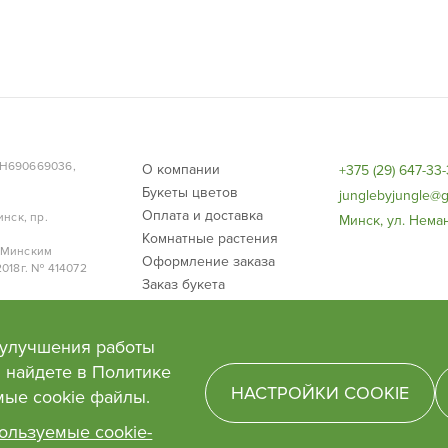
Размеры:
Размеры:
Диаметр горшка 10 см, в
аметр горшочка 8.5 см.
растения вместе с горшк
высота 20 см
см
НН690669036,
О компании
+375 (29) 647-33
Букеты цветов
junglebyjungle@g
Оплата и доставка
нск, пр.
Минск, ул. Неман
Комнатные растения
 Минским
Оформление заказа
018г. № 414072
Заказ букета
Договор публичной оферты
 улучшения работы
 найдете в Политике
НАСТРОЙКИ COOKIE
мые сооkie файлы.
ользуемые cookie-