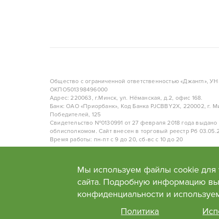
Размеры:
Диаметр горшка 19см, высота
Ди
растения вместе с горшком
50см
Общество с ограниченной ответственностью «Джангл», У
ОКПО501398496000
Адрес: 220063, г.Минск, ул. Нёманская, д.2, офис 168.
Банк: ОАО «Приорбанк», Код Банка PJCBBY2X, 220002, г. Ми
Победителей, 125
Свидетельство №0130991 от 27 февраля 2018 года выдано
облисполкомом. Сайт внесен в торговый реестр Рб 03.05.2
Время работы: пн-пт с 9 до 20, сб-вс с 10 до 20
Политика в отношении обработки персональных данных
Мы используем файлы cookie для
сайта. Подробную информацию вы
конфиденциальности и используе
Политика
Исп