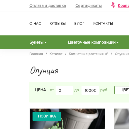
Оплата и доставка
Сертификаты
Корп
О НАС
ОТЗЫВЫ
БЛОГ
КОНТАКТЫ
Букеты
Цветочные композиции
Главная
/
Каталог
/
Комнатные растения 🌱
/
Опунци
Опунция
ЦВЕ
ЦЕНА
до
НОВИНКА