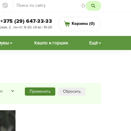
+375 (29) 647-33-33
Корзина (
0
)
ая, 2 , пн-пт: 9-20, сб-вс: 10-20
иумы
Кашпо и горшки
Ещё
Применить
Сбросить