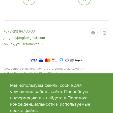
Размеры:
Диаметр горшка - 12,
Высота растения 65-70
высота растения с
см (с горшком),
учетом горшка - 20-25
диаметр горшка 17 см.
см
+375 (29) 647-33-33
junglebyjungle@gmail.com
Минск, ул. Неманская, 2
Общество с ограниченной ответственностью «Джангл»,
УНН690669036, ОКПО501398496000
Адрес: 220063, г.Минск, ул. Нёманская, д.2, офис 168.
Банк: ОАО «Приорбанк», Код Банка PJCBBY2X, 220002, г. Минск, пр.
Мы используем файлы cookie для
Победителей, 125
Свидетельство №0130991 от 27 февраля 2018 года выдано Минским
улучшения работы сайта. Подробную
облисполкомом. Сайт внесен в торговый реестр Рб 03.05.2018г. №
информацию вы найдете в Политике
414072
Время работы: пн-пт с 9 до 20, сб-вс с 10 до 20
конфиденциальности и используемые
сооkie файлы.