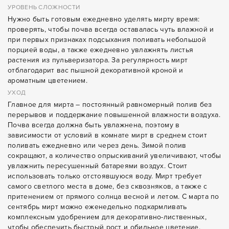
УРОВЕНЬ СЛОЖНОСТИ
Нужно быть готовым ежедневно уделять мирту время:
проверять, чтобы почва всегда оставалась чуть влажной и
при первых признаках подсыхания поливать небольшой
порцией воды, а также ежедневно увлажнять листья
растения из пульверизатора. За регулярность мирт
отблагодарит вас пышной декоративной кроной и
ароматным цветением.
УХОД
Главное для мирта – постоянный равномерный полив без
перерывов и поддержание повышенной влажности воздуха.
Почва всегда должна быть увлажнена, поэтому в
зависимости от условий в комнате мирт в среднем стоит
поливать ежедневно или через день. Зимой полив
сокращают, а количество опрыскиваний увеличивают, чтобы
увлажнить пересушенный батареями воздух. Стоит
использовать только отстоявшуюся воду. Мирт требует
самого светлого места в доме, без сквозняков, а также с
притенением от прямого солнца весной и летом. С марта по
сентябрь мирт можно еженедельно подкармливать
комплексным удобрением для декоративно-лиственных,
чтобы обеспечить быстрый рост и обильное цветение.