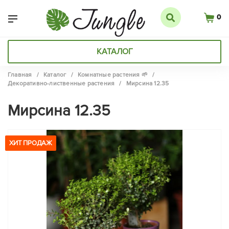
0
КАТАЛОГ
Главная
/
Каталог
/
Комнатные растения 🌱
/
Декоративно-лиственные растения
/
Мирсина 12.35
Мирсина 12.35
ХИТ ПРОДАЖ