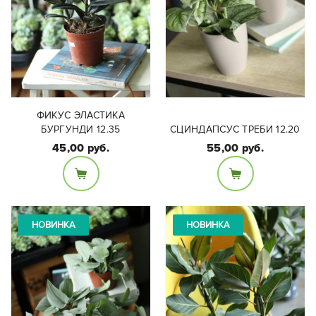
ФИКУС ЭЛАСТИКА
БУРГУНДИ 12.35
СЦИНДАПСУС ТРЕБИ 12.20
45,00 руб.
55,00 руб.
Размеры:
Диаметр горшка 12см,
высота растения:
высота вместе с
Высота растения 20 см
растением 35 см.
НОВИНКА
НОВИНКА