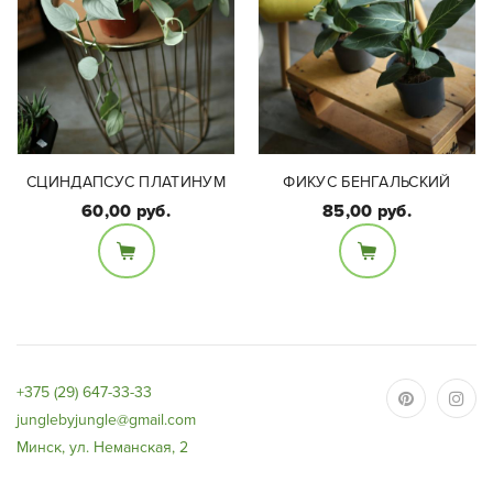
СЦИНДАПСУС ПЛАТИНУМ
ФИКУС БЕНГАЛЬСКИЙ
60,00 руб.
85,00 руб.
Размеры:
Размеры:
Высота растения 65-70
Диаметр 11см, высота
см (с горшком),
15см
диаметр горшка 17 см.
+375 (29) 647-33-33
junglebyjungle@gmail.com
Минск, ул. Неманская, 2