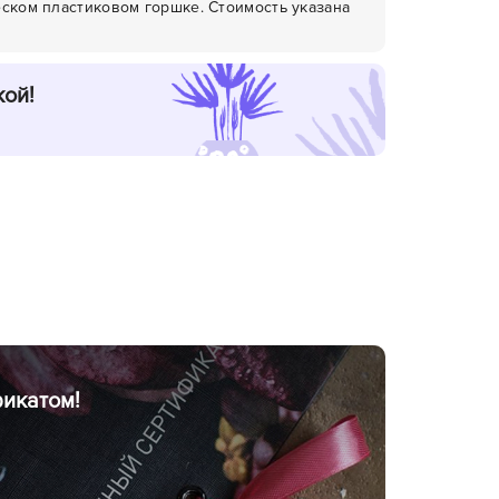
еском пластиковом горшке. Стоимость указана
кой!
икатом!