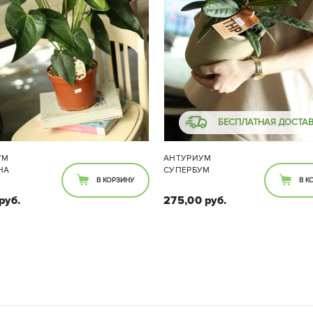
БЕСПЛАТНАЯ ДОСТА
УМ
АНТУРИУМ
НА
СУПЕРБУМ
В КОРЗИНУ
В К
руб.
275,00 руб.
Размеры:
Размеры:
тр горшка - 17 см, высота
Диаметр горшка -11 см, в
растения - 65 см
растения - 35 см