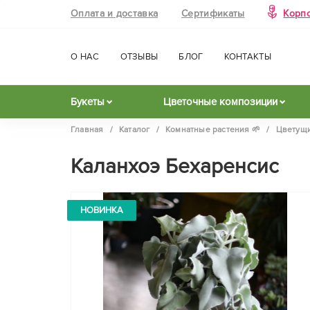
Оплата и доставка
Сертификаты
Корп
О НАС
ОТЗЫВЫ
БЛОГ
КОНТАКТЫ
Букеты
Цветочные композиции
Главная
/
Каталог
/
Комнатные растения 🌱
/
Цветущи
Каланхоэ Бехаренсис
НОВИНКА