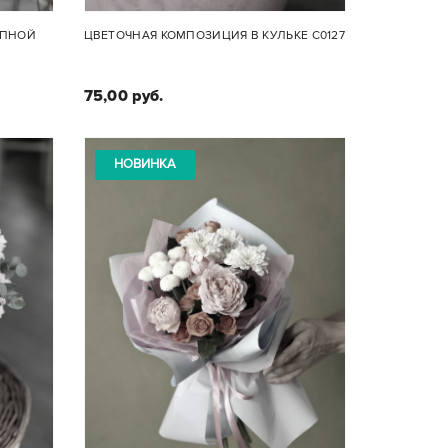
ЯПНОЙ
ЦВЕТОЧНАЯ КОМПОЗИЦИЯ В КУЛЬКЕ С0127
75,00 руб.
НОВИНКА
:
Состав композиции :
ая
Кустовая пионовидная роза,
ома,
альстромерия, эустома
ма