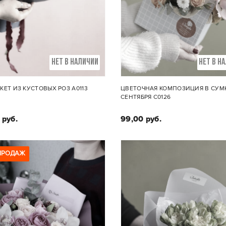
НЕТ В НАЛИЧИИ
НЕТ В Н
ЕТ ИЗ КУСТОВЫХ РОЗ А0113
ЦВЕТОЧНАЯ КОМПОЗИЦИЯ В СУМКЕ
СЕНТЯБРЯ С0126
 руб.
99,00 руб.
ПРОДАЖ
Состав букета:
Состав композиции 
устовая пионовидная
Кустовые и пионовидные 
роза-7шт
хризантема, гвоздика, з