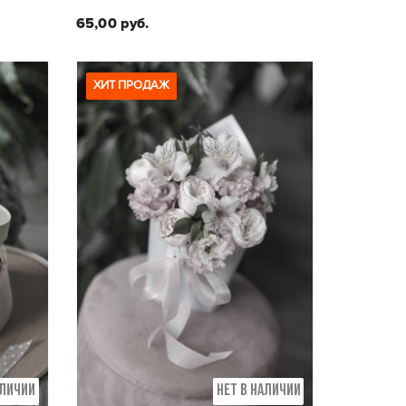
65,00 руб.
ХИТ ПРОДАЖ
Состав композиции:
,
Кустовая хризантема, эустома,
альстромерия
АЛИЧИИ
НЕТ В НАЛИЧИИ