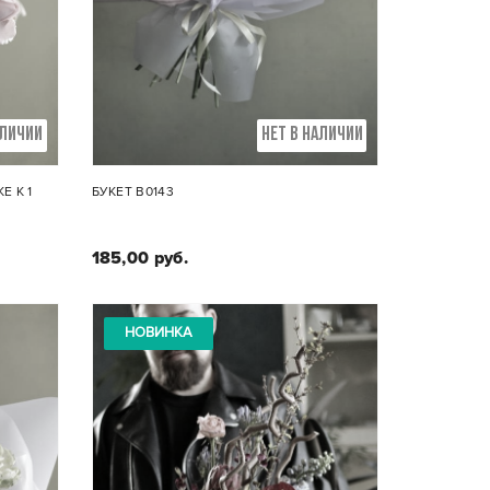
АЛИЧИИ
НЕТ В НАЛИЧИИ
 К 1
БУКЕТ В0143
185,00 руб.
НОВИНКА
Состав букета:
:
Пионовидная роза,
розы,
ранункулюс, тюльпаны,
елень
хризантемы, зелень