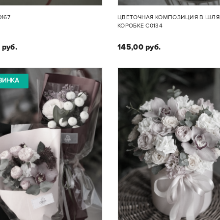
0167
ЦВЕТОЧНАЯ КОМПОЗИЦИЯ В ШЛ
КОРОБКЕ С0134
 руб.
145,00 руб.
ВИНКА
Состав композиции 
Состав букета:
Кустовая роза, кустов
овые и пионовидные розы,
пионовидная роза, эуст
хризантемы
хамелациум, хризанте