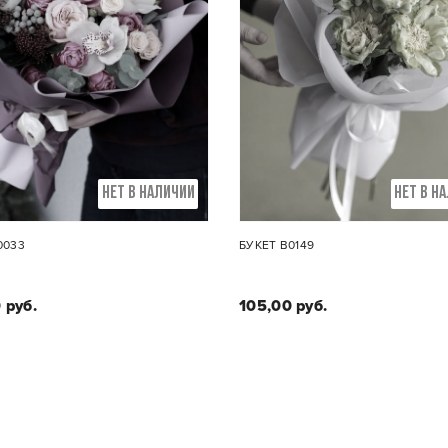
НЕТ В НАЛИЧИИ
НЕТ В Н
0033
БУКЕТ В0149
 руб.
105,00 руб.
Состав букета:
зы, пионовидные розы,
Состав букета:
мия, бруния, цимбидиум,
Пионовидная роза Вегги 
эвкалипт.