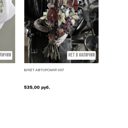
АЛИЧИИ
НЕТ В НАЛИЧИИ
БУКЕТ АВТОРСКИЙ 007
535,00 руб.
Состав букета:
Букет выполнен в авторской
технике ведущим флористом
салона. Создается под заказ,
- 7шт
исходя из индивидуальных
предпочтений (по фактуре,