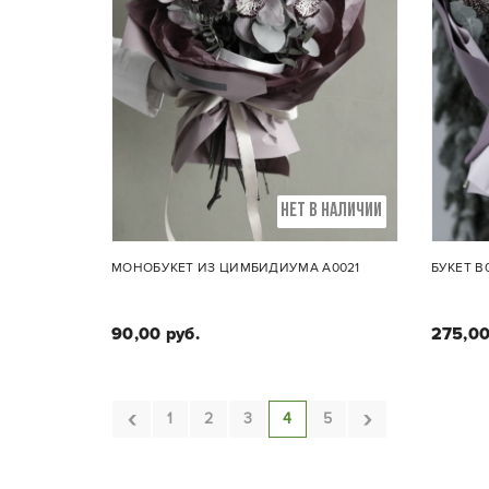
НЕТ В НАЛИЧИИ
МОНОБУКЕТ ИЗ ЦИМБИДИУМА А0021
БУКЕТ В
90,00 руб.
275,00
‹
›
1
2
3
4
5
Состав букета:
Ро
Цимбидиум 5 соцветий,
ским
эвкалипт