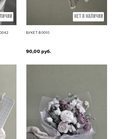
АЛИЧИИ
НЕТ В НАЛИЧИИ
0042
БУКЕТ B0010
90,00 руб.
Состав букета :
оза,
Кустовые и пионовидные розы,
хризантема