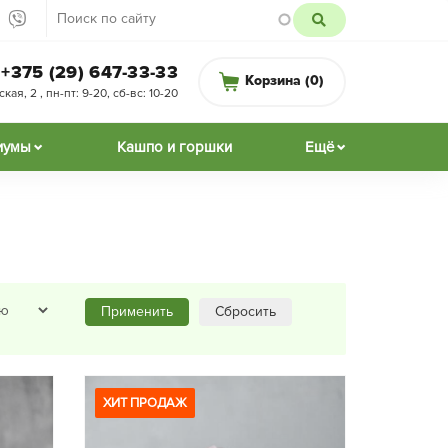
+375 (29) 647-33-33
Корзина (
0
)
ая, 2 , пн-пт: 9-20, сб-вс: 10-20
иумы
Кашпо и горшки
Ещё
Применить
Сбросить
ХИТ ПРОДАЖ