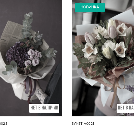
НОВИНКА
ав букета и оформление:
букет из тюльпанов 31 шт
Состав композиции:
ован в корейскую матовую
Хризантема Бигуди - 7 
пленку
НЕТ В НАЛИЧИИ
НЕТ В Н
0023
БУКЕТ А0021