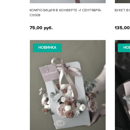
КОМПОЗИЦИЯ В КОНВЕРТЕ «1 СЕНТЯБРЯ»
БУКЕТ B
C0008
75,00 руб.
135,00
НОВИНКА
НО
Состав композиции:
Альстромерия, рубус,
Куст
хризантема