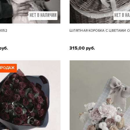
НЕТ В НАЛИЧИИ
НЕТ В Н
0052
ШЛЯПНАЯ КОРОБКА С ЦВЕТАМИ C
руб.
315,00 руб.
ПРОДАЖ
Состав букета:
1. Пионовидиная Роза,
Состав композиции:
идиум, скиммия, эустома
Цимбидиум, кустовая р
Хризантема, ранункулюс,
эустома
сирень