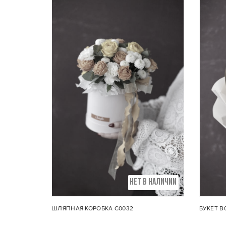
Состав букета:
Сост
Гербера, кустовая
Моно-
пионовидная роза, кустовая
упак
хризантема, хамелациум,
эвкалипт
НЕТ В НАЛИЧИИ
ШЛЯПНАЯ КОРОБКА С0032
БУКЕТ В