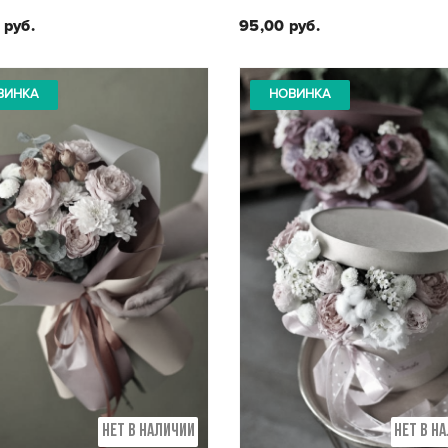
 руб.
95,00 руб.
ВИНКА
НОВИНКА
Состав букета:
Состав букета :
ртензия, кустовая роза,
Нарциссы, тюльпаны
рубус, зелень
альстромерия
НЕТ В НАЛИЧИИ
НЕТ В Н