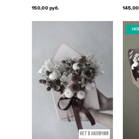
150,00 руб.
145,00
НО
Состав композиции:
Кустовая пионовидная роза,
Го
гвоздика, хризантема, эустома
НЕТ В НАЛИЧИИ