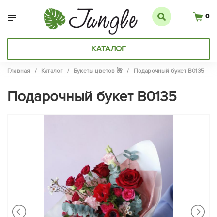
0
КАТАЛОГ
Главная
/
Каталог
/
Букеты цветов 🌺
/
Подарочный букет B0135
Подарочный букет B0135