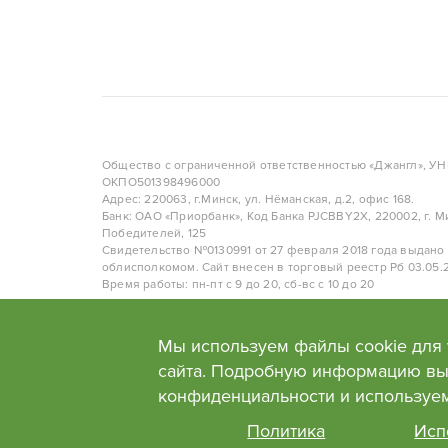
Состав композиции :
Цимбидиум, эустома, кустовая
хризантема, скимия.
Общество с ограниченной ответственностью «Джангл», У
ОКПО501398496000
Адрес: 220063, г.Минск, ул. Нёманская, д.2, офис 168.
Банк: ОАО «Приорбанк», Код Банка PJCBBY2X, 220002, г. Ми
Победителей, 125
Свидетельство №0130991 от 27 февраля 2018 года выдано
облисполкомом. Сайт внесен в торговый реестр Рб 03.05.2
Время работы: пн-пт с 9 до 20, сб-вс с 10 до 20
Политика в отношении обработки персональных данных
Мы используем файлы cookie для
сайта. Подробную информацию вы
конфиденциальности и используе
Политика
Исп