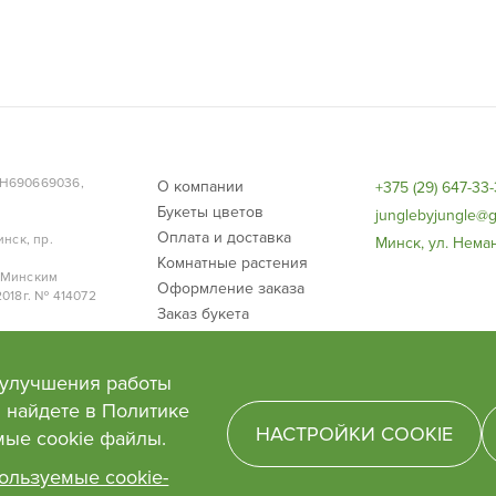
НН690669036,
О компании
+375 (29) 647-33
Букеты цветов
junglebyjungle@g
Оплата и доставка
нск, пр.
Минск, ул. Неман
Комнатные растения
 Минским
Оформление заказа
018г. № 414072
Заказ букета
Договор публичной оферты
 улучшения работы
 найдете в Политике
НАСТРОЙКИ COOKIE
мые сооkie файлы.
ользуемые cookie-