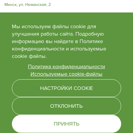
Минск, ул. Неманская, 2
Мы используем файлы cookie для
улучшения работы сайта. Подробную
Общество с ограниченной ответственностью «Джангл»,
УНН690669036, ОКПО501398496000
информацию вы найдете в Политике
Адрес: 220063, г.Минск, ул. Нёманская, д.2, офис 168.
конфиденциальности и используемые
Банк: ОАО «Приорбанк», Код Банка PJCBBY2X, 220002, г. Минск, пр.
Победителей, 125
сооkie файлы.
Свидетельство №0130991 от 27 февраля 2018 года выдано Минским
облисполкомом. Сайт внесен в торговый реестр Рб 03.05.2018г. №
Политика конфиденциальности
414072
Используемые cookie-файлы
Время работы: пн-пт с 9 до 20, сб-вс с 10 до 20
НАСТРОЙКИ COOKIE
ОТКЛОНИТЬ
© Jungle — 2026. Все права защищены
ПРИНЯТЬ
- разработка и комплексное