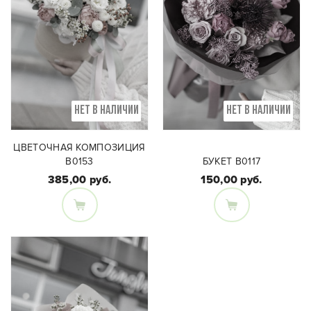
НЕТ В НАЛИЧИИ
НЕТ В НАЛИЧИИ
ЦВЕТОЧНАЯ КОМПОЗИЦИЯ
B0153
БУКЕТ В0117
385,00 руб.
150,00 руб.
Состав букета:
Нутанс, Эустома,
Состав букета:
Пионовидная роза,
Кустовая роза,
Хамелациум,
гвоздика, нутанс,
Шиповник,
скиммия
Хризантема, Эвкалипт