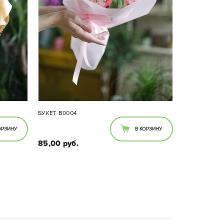
БУКЕТ B0004
ОРЗИНУ
В КОРЗИНУ
85,00 руб.
Состав букета:
Кустовая пионовидная роза,
эустома, альстромерия