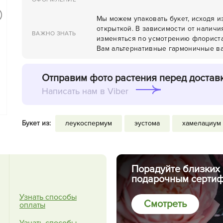
Мы можем упаковать букет, исходя 
открыткой. В зависимости от наличи
ВАЖНО ЗНАТЬ
изменяться по усмотрению флориста
Вам альтернативные гармоничные ва
Отправим фото растения перед достав
Написать нам в Viber
Букет из:
леукоспермум
эустома
хамелациум
Порадуйте близких
подарочным сертиф
Узнать способы
Смотреть
оплаты