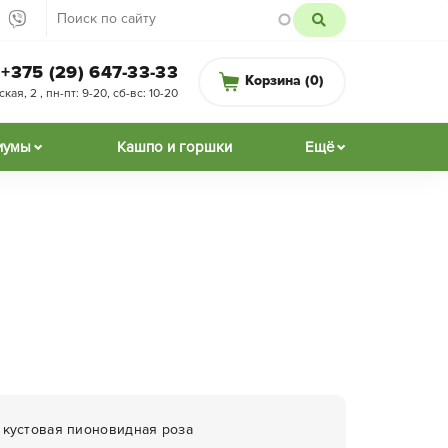
+375 (29) 647-33-33
Корзина (
0
)
ая, 2 , пн-пт: 9-20, сб-вс: 10-20
иумы
Кашпо и горшки
Ещё
 кустовая пионовидная роза