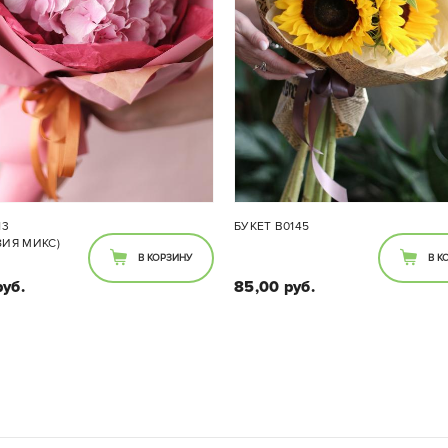
13
БУКЕТ В0145
ЗИЯ МИКС)
В КОРЗИНУ
В К
руб.
85,00 руб.
Состав букета:
Состав букета:
Гортензия
Подсолнухи 5 шт